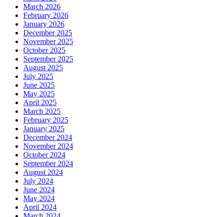
March 2026
February 2026
January 2026
December 2025
November 2025
October 2025
September 2025
August 2025
July 2025
June 2025
May 2025
April 2025
March 2025
February 2025
January 2025
December 2024
November 2024
October 2024
September 2024
August 2024
July 2024
June 2024
May 2024
April 2024
March 2024