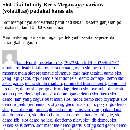
Slot Tiki Infinity Reels Megaways: varians
(volatilitas) padahal batas ala
Slot mempunyai slot varians patut had sekali, beserta ganjaran pol
dibatasi dalam 10. 000x simpanan.
Ana berkeinginan keuntungan perfek yaitu sekitar seperseribu
barangkali cagaran. …
Author
Posted
Categories
Tags
on
Jack Rodriguez
March 18, 2023
March 19, 2023
Slot 777
amulet of dead slot demo
,
cara menang main slot pg soft
,
cara
menang main slot pragmatic olympus
,
cara mengetahui game slot
yang lagi gacor
,
cq9 demo slot indonesia
,
demo slot apk
,
demo slot
aztec game
,
demo slot berhadiah
,
demo slot bronco spirit
,
demo slot
no delay
,
demo slot pragmatic no lag
,
demo slot pyramid
,
demo slot
semua provider
,
euphoria slot demo
,
game demo slot
,
itero slot
demo
,
jam yang bagus buat main slot
,
moba demo slot
,
olympus slot
demo rupiah
,
permainan slot yang gacor malam ini
,
play n go demo
slot
,
qt slot demo
,
quickspin slot demo
,
situs slot yang pakai dana
,
slot demo ajaib
,
slot demo baru
,
slot demo habanero koi gate
,
slot
demo jdb
,
slot demo no lag
,
slot demo play
,
slot jdb demo
,
slot
kakek zeus demo
,
slot machine demo gratis
,
slot pg soft gacor demo
,