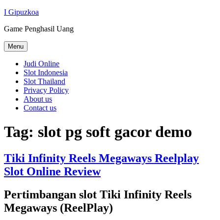
Skip
I Gipuzkoa
to
Game Penghasil Uang
content
Menu
Judi Online
Slot Indonesia
Slot Thailand
Privacy Policy
About us
Contact us
Tag:
slot pg soft gacor demo
Tiki Infinity Reels Megaways Reelplay
Slot Online Review
Pertimbangan slot Tiki Infinity Reels
Megaways (ReelPlay)