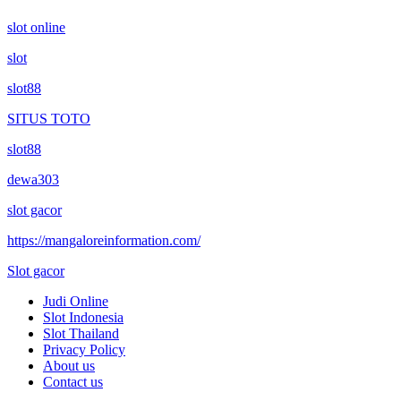
slot online
slot
slot88
SITUS TOTO
slot88
dewa303
slot gacor
https://mangaloreinformation.com/
Slot gacor
Judi Online
Slot Indonesia
Slot Thailand
Privacy Policy
About us
Contact us