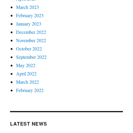
March 2023
February 2023
January 2023
December 2022
November 2022
October 2022
September 2022
May 2022
April 2022
March 2022
February 2022
LATEST NEWS