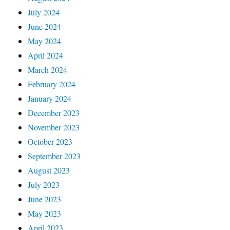
July 2024
June 2024
May 2024
April 2024
March 2024
February 2024
January 2024
December 2023
November 2023
October 2023
September 2023
August 2023
July 2023
June 2023
May 2023
April 2023