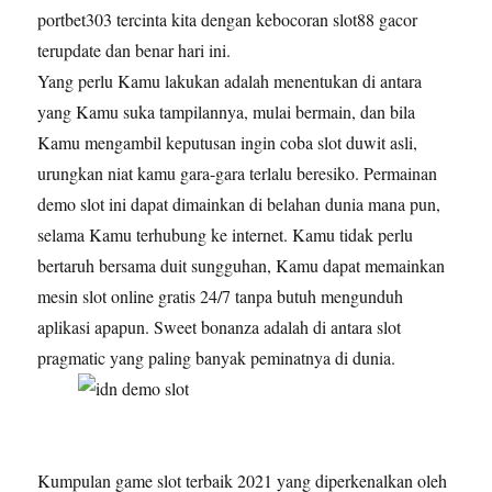
portbet303 tercinta kita dengan kebocoran slot88 gacor
terupdate dan benar hari ini.
Yang perlu Kamu lakukan adalah menentukan di antara
yang Kamu suka tampilannya, mulai bermain, dan bila
Kamu mengambil keputusan ingin coba slot duwit asli,
urungkan niat kamu gara-gara terlalu beresiko. Permainan
demo slot ini dapat dimainkan di belahan dunia mana pun,
selama Kamu terhubung ke internet. Kamu tidak perlu
bertaruh bersama duit sungguhan, Kamu dapat memainkan
mesin slot online gratis 24/7 tanpa butuh mengunduh
aplikasi apapun. Sweet bonanza adalah di antara slot
pragmatic yang paling banyak peminatnya di dunia.
Kumpulan game slot terbaik 2021 yang diperkenalkan oleh