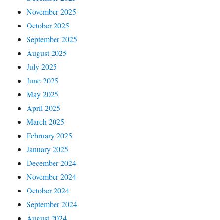
November 2025
October 2025
September 2025
August 2025
July 2025
June 2025
May 2025
April 2025
March 2025
February 2025
January 2025
December 2024
November 2024
October 2024
September 2024
August 2024