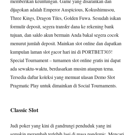
memberikan keuntungan. Game yang disarankan dan
dijagokan adalah Emperor Auspicious, Kokushimusou,
Three Kings, Dragon Tiles, Golden Fuwa. Sesudah isikan
formulir deposit, segera transfer dana ke rekening bank
tujuan, dan saldo akun bermain Anda bakal segera cocok
menurut jumlah deposit. Mainkan slot online dan dapatkan
kumpulan laman slot gacor hari ini di PORTBET303!
Special Tournament – turnamen slot online gratis ini dapat
ada sewaktu-waktu, berdasarkan musim ataupun tema.
Tersedia daftar koleksi yang memuat ulasan Demo Slot
Pragmatic Play untuk dimainkan di Social Tournaments.
Classic Slot
Judi poker yang kini di gandrungi penduduk yang ini
semakin merambah terlebih lagi di masa pandemic. Mencari