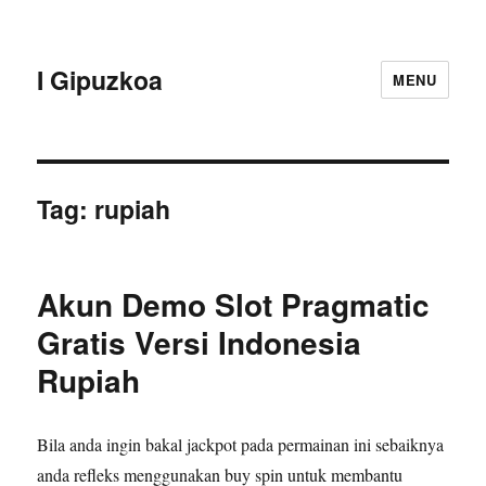
I Gipuzkoa
MENU
Tag:
rupiah
Akun Demo Slot Pragmatic
Gratis Versi Indonesia
Rupiah
Bila anda ingin bakal jackpot pada permainan ini sebaiknya
anda refleks menggunakan buy spin untuk membantu