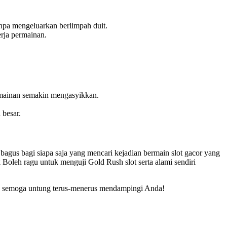
pa mengeluarkan berlimpah duit.
rja permainan.
mainan semakin mengasyikkan.
 besar.
bagus bagi siapa saja yang mencari kejadian bermain slot gacor yang
Boleh ragu untuk menguji Gold Rush slot serta alami sendiri
an semoga untung terus-menerus mendampingi Anda!