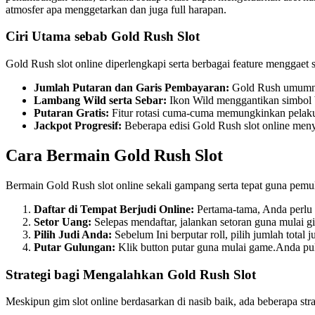
atmosfer apa menggetarkan dan juga full harapan.
Ciri Utama sebab Gold Rush Slot
Gold Rush slot online diperlengkapi serta berbagai feature menggae
Jumlah Putaran dan Garis Pembayaran:
Gold Rush umumnya
Lambang Wild serta Sebar:
Ikon Wild menggantikan simbol 
Putaran Gratis:
Fitur rotasi cuma-cuma memungkinkan pelaku
Jackpot Progresif:
Beberapa edisi Gold Rush slot online menye
Cara Bermain Gold Rush Slot
Bermain Gold Rush slot online sekali gampang serta tepat guna pem
Daftar di Tempat Berjudi Online:
Pertama-tama, Anda perlu 
Setor Uang:
Selepas mendaftar, jalankan setoran guna mulai g
Pilih Judi Anda:
Sebelum Ini berputar roll, pilih jumlah tota
Putar Gulungan:
Klik button putar guna mulai game.Anda pula
Strategi bagi Mengalahkan Gold Rush Slot
Meskipun gim slot online berdasarkan di nasib baik, ada beberapa s