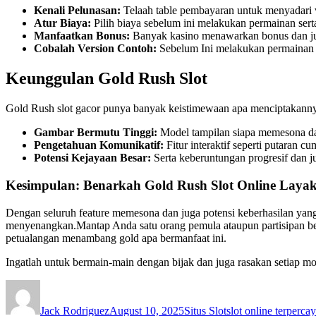
Kenali Pelunasan:
Telaah table pembayaran untuk menyadari va
Atur Biaya:
Pilih biaya sebelum ini melakukan permainan serta
Manfaatkan Bonus:
Banyak kasino menawarkan bonus dan jug
Cobalah Version Contoh:
Sebelum Ini melakukan permainan d
Keunggulan Gold Rush Slot
Gold Rush slot gacor punya banyak keistimewaan apa menciptakannya 
Gambar Bermutu Tinggi:
Model tampilan siapa memesona da
Pengetahuan Komunikatif:
Fitur interaktif seperti putaran
Potensi Kejayaan Besar:
Serta keberuntungan progresif dan j
Kesimpulan: Benarkah Gold Rush Slot Online Laya
Dengan seluruh feature memesona dan juga potensi keberhasilan yan
menyenangkan.Mantap Anda satu orang pemula ataupun partisipan berp
petualangan menambang gold apa bermanfaat ini.
Ingatlah untuk bermain-main dengan bijak dan juga rasakan setiap
Author
Posted
Categories
Tags
on
Jack Rodriguez
August 10, 2025
Situs Slot
slot online terperca