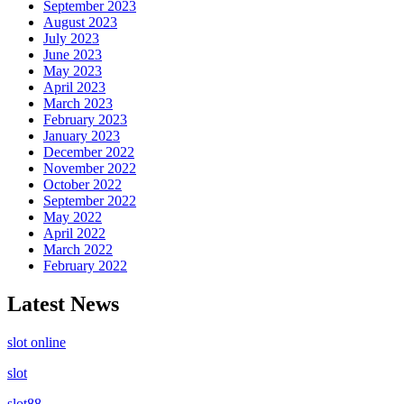
September 2023
August 2023
July 2023
June 2023
May 2023
April 2023
March 2023
February 2023
January 2023
December 2022
November 2022
October 2022
September 2022
May 2022
April 2022
March 2022
February 2022
Latest News
slot online
slot
slot88