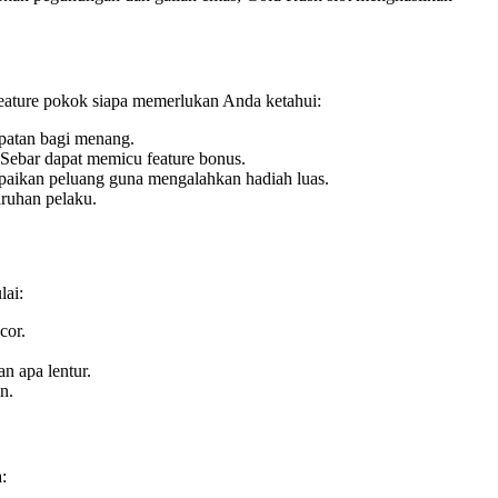
feature pokok siapa memerlukan Anda ketahui:
patan bagi menang.
ebar dapat memicu feature bonus.
aikan peluang guna mengalahkan hadiah luas.
aruhan pelaku.
lai:
cor.
n apa lentur.
n.
: