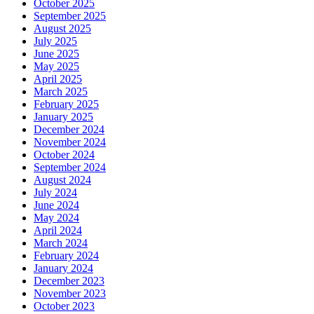
October 2025
September 2025
August 2025
July 2025
June 2025
May 2025
April 2025
March 2025
February 2025
January 2025
December 2024
November 2024
October 2024
September 2024
August 2024
July 2024
June 2024
May 2024
April 2024
March 2024
February 2024
January 2024
December 2023
November 2023
October 2023